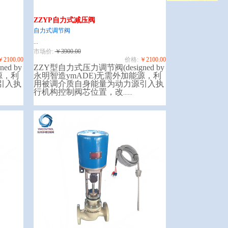
ZZYP自力式减压阀
自力式调节阀
...
市场价:
￥3900.00
￥2100.00
价格:
￥2100.00
d by
ZZY型自力式压力调节阀(designed by
源，利
永明智造ymADE)无需外加能源，利
引入执
用被调介质自身能量为动力源引入执
行机构控制阀芯位置，改
......