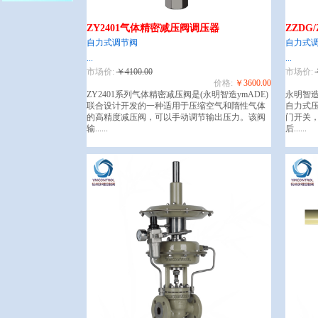
ZY2401气体精密减压阀调压器
ZZD
自力式调节阀
自力式
...
...
市场价:
￥4100.00
市场价:
价格:
￥3600.00
ZY2401
系列气体精密减压阀是
(
永明智造
ymADE)
永明智造
联合设计开发的一种适用于压缩空气和隋性气体
自力式
的高精度减压阀，可以手动调节输出压力。该阀
门开关，
输
......
后......