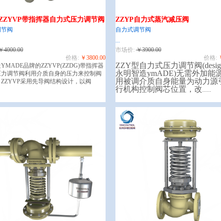
G/ZZYVP带指挥器自力式压力调节阀
ZZYP自力式蒸汽减压阀
调节阀
自力式调节阀
...
￥4000.00
市场价:
￥3900.00
价格:
￥3800.00
价格:
ZZY型自力式压力调节阀(designe
YMADE品牌的ZZYVP(ZZDG)带指挥器
永明智造ymADE)无需外加能
压力调节阀利用介质自身的压力来控制阀
用被调介质自身能量为动力源
ZZYVP采用先导阀结构设计，以阀
行机构控制阀芯位置，改
......