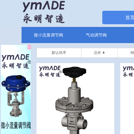
首
微小流量调节阀
气动调节阀
×
默认排序
总价
销