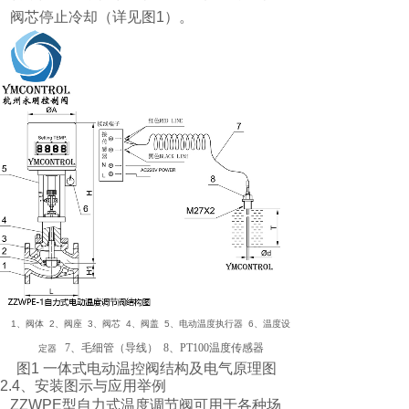
阀芯停止冷却（详见图
1
）。
1
、阀体
2
、阀座
3
、阀芯
4
、阀盖
5
、电动温度执行器
6
、温度设
7
、毛细管（导线） 8、PT100温度传感器
定器
图1 一体式电动温控阀结构及电气原理图
2.4
、安装图示与应用举例
ZZWPE
型自力式温度调节阀
可用于各种场