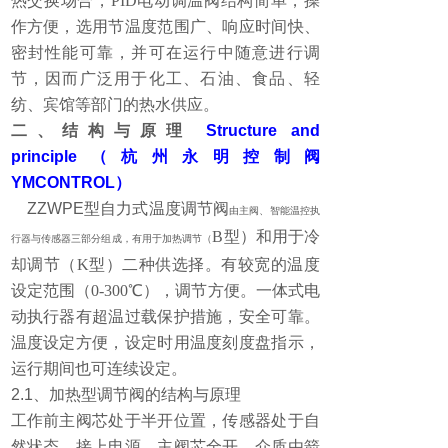
热交换场合，
PID电动调温阀
结构简单，操
作方便，选用节温度范围广、响应时间快、
密封性能可靠，并可在运行中随意进行调
节，因而广泛用于化工、石油、食品、轻
纺、宾馆等部门的热水供应。
二、结构与原理
Structure and
principle
（杭州永明控制阀
YMCONTROL
）
ZZWPE
型自力式温度调节阀
由主阀、智能温控执
B
型）和用于冷
行器与传感器三部分组成，有用于加热调节（
却调节（
K
型）二种供选择。有较宽的温度
设定范围（
0-300
℃），调节方便。一体式电
动执行器有超温过载保护措施，安全可靠。
温度设定方便，设定时用温度刻度盘指示，
运行期间也可连续设定。
2.1
、
加热型调节阀的结构与原理
工作前主阀芯处于半开位置，传感器处于自
然状态。接上电源，主阀芯全开。介质由箭