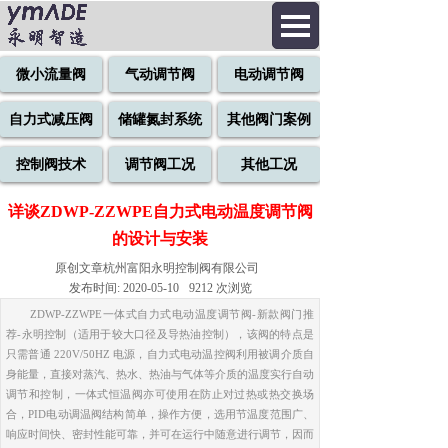
微小流量阀
气动调节阀
电动调节阀
自力式减压阀
储罐氮封系统
其他阀门案例
控制阀技术
调节阀工况
其他工况
详谈ZDWP-ZZWPE自力式电动温度调节阀
的设计与安装
原创文章
杭州富阳永明控制阀有限公司
发布时间:
2020-05-10
9212
次浏览
ZDWP-ZZWPE一体式自力式电动温度调节阀-新款阀门推
荐-永明控制（适用于较大口径及导热油控制），该阀的特点是
只需普通 220V/50HZ 电源，自力式电动温控阀利用被调介质自
身能量，直接对蒸汽、热水、热油与气体等介质的温度实行自动
调节和控制，一体式恒温阀亦可使用在防止对过热或热交换场
合，PID电动调温阀结构简单，操作方便，选用节温度范围广、
响应时间快、密封性能可靠，并可在运行中随意进行调节，因而