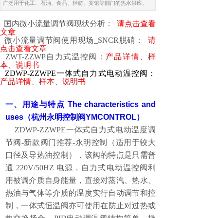
广泛用于化工、石油、食品、轻纺、宾馆等部门的热水供应。
国内微小流量调节阀现状分析：
请点击查看
文章
微小流量调节阀使用现场
_SNCR
脱硝：
请
点击查看文章
ZWT-ZZWP自力式温控阀：
产品详情、样
本、说明书
ZDWP-ZZWPE一体式自力式电动温控阀：
产品详情、样本、说明书
一、用途与特点
The characteristics and
uses（杭州永明控制阀YMCONTROL
）
ZDWP-ZZWPE一体式自力式电动温度调
节阀-新款阀门推荐-永明控制
（适用于较大
口径及导热油控制），该阀的特点是只需普
通 220V/50HZ 电源，
自力式电动温控阀
利
用被调介质自身能量，直接对蒸汽、热水、
热油与气体等介质的温度实行自动调节和控
制，
一体式恒温阀
亦可使用在防止对过热或